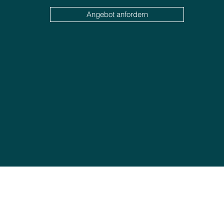
Angebot anfordern
a
Büro : C.Retama 3, 38400 Puerto de la Cruz