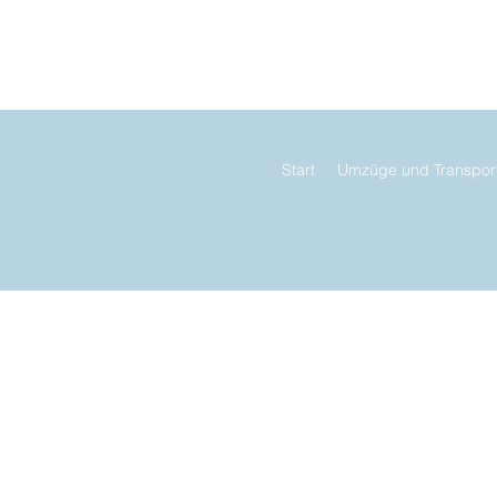
2 072
Start
Umzüge und Transpor
 und Logistik
kompetent - einfach - günstig