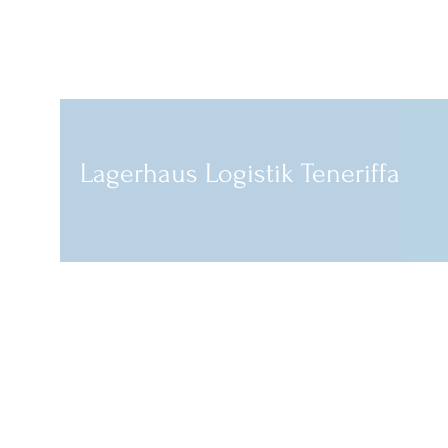
lager@js-i.net
ES: +34 665 844 359 D: +49 177 77 5
Lagerhaus Logistik Teneriffa
Lagerhaus
Zuverlässig - 