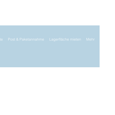
te
Post & Paketannahme
Lagerfläche mieten
Mehr